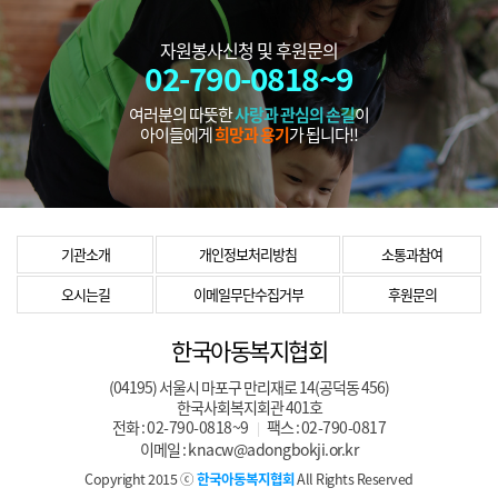
자원봉사신청 및 후원문의
02-790-0818~9
여러분의 따뜻한
사랑과 관심의 손길
이
아이들에게
희망과 용기
가 됩니다!!
기관소개
개인정보처리방침
소통과참여
오시는길
이메일무단수집거부
후원문의
한국아동복지협회
(04195) 서울시 마포구 만리재로 14(공덕동 456)
한국사회복지회관 401호
전화 :
02-790-0818~9
팩스 :
02-790-0817
|
이메일 :
knacw@adongbokji.or.kr
Copyright 2015 ⓒ
한국아동복지협회
All Rights Reserved