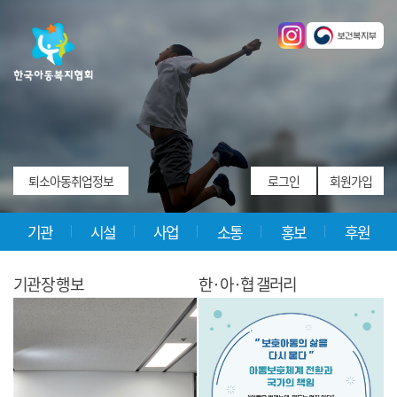
퇴소아동취업정보
로그인
회원가입
기관
시설
사업
소통
홍보
후원
기관장 행보
한·아·협 갤러리