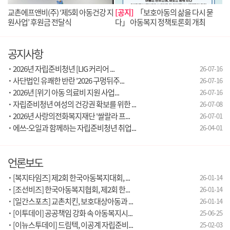
교촌에프앤비(주) ‘제5회 아동건강 지
[공지]
「보호아동의 삶을 다시 묻
원사업’ 후원금 전달식
다」 아동복지 정책토론회 개최
공지사항
·
2026년 자립준비청년 [LIG 커리어 ...
26-07-16
·
사단법인 유쾌한 반란 '2026 구멍뒤주...
26-07-16
·
2026년 [위기 아동 의료비 지원 사업...
26-07-16
·
자립준비청년 여성의 건강권 확보를 위한 ...
26-07-08
·
2026년 사랑의전화복지재단 '쌀랄라 프...
26-07-01
·
에쓰-오일과 함께하는 자립준비청년 취업...
26-04-01
언론보도
·
[복지타임즈] 제2회 한국아동복지대회, ...
26-01-14
·
[조선비즈] 한국아동복지협회, 제2회 한...
26-01-14
·
[일간스포츠] 교촌치킨, 보호대상아동과 ...
26-01-14
·
[이투데이] 공공책임 강화 속 아동복지시...
25-06-25
·
[이뉴스투데이] 드림텍, 이공계 자립준비...
25-02-03